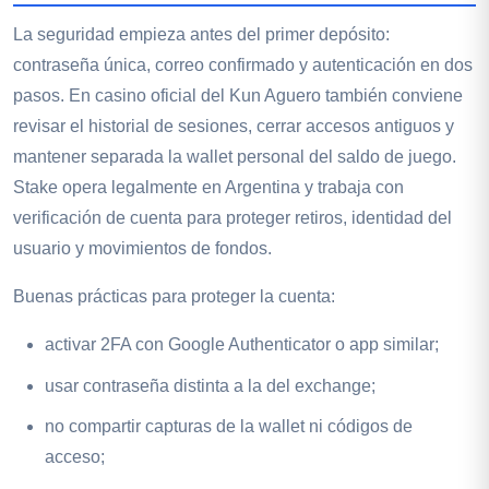
La seguridad empieza antes del primer depósito:
contraseña única, correo confirmado y autenticación en dos
pasos. En casino oficial del Kun Aguero también conviene
revisar el historial de sesiones, cerrar accesos antiguos y
mantener separada la wallet personal del saldo de juego.
Stake opera legalmente en Argentina y trabaja con
verificación de cuenta para proteger retiros, identidad del
usuario y movimientos de fondos.
Buenas prácticas para proteger la cuenta:
activar 2FA con Google Authenticator o app similar;
usar contraseña distinta a la del exchange;
no compartir capturas de la wallet ni códigos de
acceso;