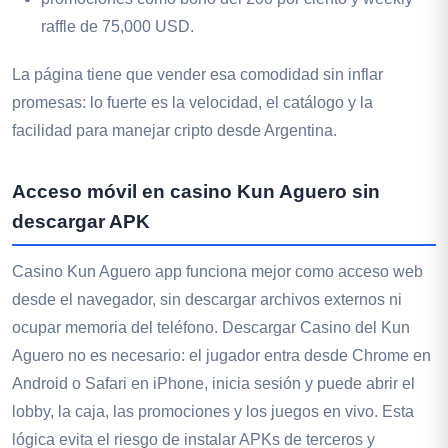
raffle de 75,000 USD.
La página tiene que vender esa comodidad sin inflar
promesas: lo fuerte es la velocidad, el catálogo y la
facilidad para manejar cripto desde Argentina.
Acceso móvil en casino Kun Aguero sin
descargar APK
Casino Kun Aguero app funciona mejor como acceso web
desde el navegador, sin descargar archivos externos ni
ocupar memoria del teléfono. Descargar Casino del Kun
Aguero no es necesario: el jugador entra desde Chrome en
Android o Safari en iPhone, inicia sesión y puede abrir el
lobby, la caja, las promociones y los juegos en vivo. Esta
lógica evita el riesgo de instalar APKs de terceros y