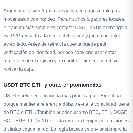
Argentina Casino Aguero se apoya en pagos cripto para
mover saldo con rapidez. Para muchos jugadores locales,
el camino más simple es comprar USDT en un exchange o
vía P2P, enviarlo a la wallet del casino y jugar con saldo
acreditado. Antes de retirar, la cuenta puede pedir
verificación de identidad, por eso conviene usar datos
reales desde el registro y no cambiar moneda o red sin
revisar la caja.
USDT BTC ETH y otras criptomonedas
USDT suele ser la moneda más práctica para Argentina
porque mantiene referencia dólar y evita la volatilidad fuerte
de BTC o ETH. También pueden usarse BTC, ETH, DOGE,
SOL, BNB, LTC y XRP, cada una con tiempos y comisiones
distintas según la red. La regla básica es enviar siempre la