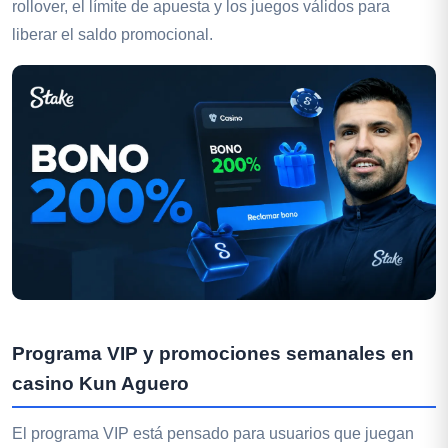
rollover, el límite de apuesta y los juegos válidos para
liberar el saldo promocional.
Programa VIP y promociones semanales en
casino Kun Aguero
El programa VIP está pensado para usuarios que juegan