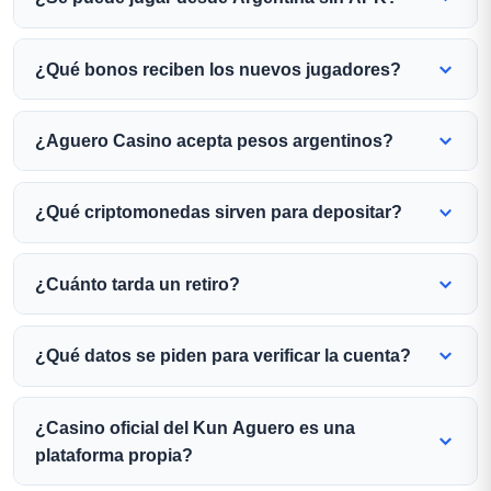
el celular. El acceso funciona desde navegador móvil en
Android y iPhone, con lobby adaptado a pantalla chica,
Sí, el acceso desde Argentina se hace sin APK. El jugador
caja, promociones y juegos en vivo. También se puede
¿Qué bonos reciben los nuevos jugadores?
abre Chrome o Safari, inicia sesión y entra al casino desde
guardar un acceso directo en la pantalla principal para
el navegador. Esto evita descargar archivos externos y
entrar más rápido.
El reclamo principal es un bono del 200 por ciento hasta
mantiene la experiencia más limpia, sobre todo para
¿Aguero Casino acepta pesos argentinos?
1,000 USD para nuevos usuarios, según la oferta
depósitos, retiros y verificación de cuenta.
promocional trabajada en esta página. Además, pueden
El uso de pesos argentinos se resuelve normalmente
aparecer sorteos semanales de 75,000 USD,
¿Qué criptomonedas sirven para depositar?
mediante conversión a cripto. El jugador compra USDT,
recompensas VIP, rakeback y promociones vinculadas a
BTC, ETH u otra moneda disponible desde un exchange o
actividad dentro del casino.
Las opciones principales son USDT, BTC, ETH, DOGE,
P2P, y luego deposita esa cripto en la wallet del casino.
¿Cuánto tarda un retiro?
SOL, BNB, LTC y XRP. Para Argentina, USDT suele ser la
USDT suele ser la opción más práctica por su referencia
más cómoda por estabilidad y uso frecuente en
dólar.
Un retiro cripto puede procesarse rápido, pero el tiempo
exchanges locales. Antes de enviar fondos, hay que elegir
¿Qué datos se piden para verificar la cuenta?
final depende de la red, la revisión de cuenta y las
la misma moneda y red que muestra la caja.
confirmaciones blockchain. USDT en redes rápidas suele
La verificación puede pedir nombre completo, fecha de
ser más ágil que BTC o ETH en momentos de congestión.
¿Casino oficial del Kun Aguero es una
nacimiento, país, dirección, DNI o pasaporte, selfie y
Si la cuenta requiere KYC, la verificación puede ser el
plataforma propia?
comprobante de domicilio. Lo más importante es que los
paso que más demore.