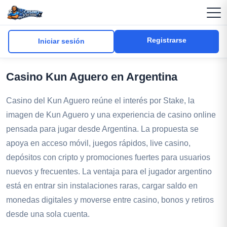
Registrarse
Iniciar sesión
Casino Kun Aguero en Argentina
Casino del Kun Aguero reúne el interés por Stake, la
imagen de Kun Aguero y una experiencia de casino online
pensada para jugar desde Argentina. La propuesta se
apoya en acceso móvil, juegos rápidos, live casino,
depósitos con cripto y promociones fuertes para usuarios
nuevos y frecuentes. La ventaja para el jugador argentino
está en entrar sin instalaciones raras, cargar saldo en
monedas digitales y moverse entre casino, bonos y retiros
desde una sola cuenta.