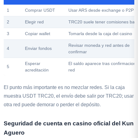
1
Comprar USDT
Usar ARS desde exchange o P2P
2
Elegir red
TRC20 suele tener comisiones baja
3
Copiar wallet
Tomarla desde la caja del casino
Revisar moneda y red antes de
4
Enviar fondos
confirmar
Esperar
El saldo aparece tras confirmacion
5
acreditación
red
El punto más importante es no mezclar redes. Si la caja
muestra USDT TRC20, el envío debe salir por TRC20; usar
otra red puede demorar o perder el depósito.
Seguridad de cuenta en casino oficial del Kun
Aguero