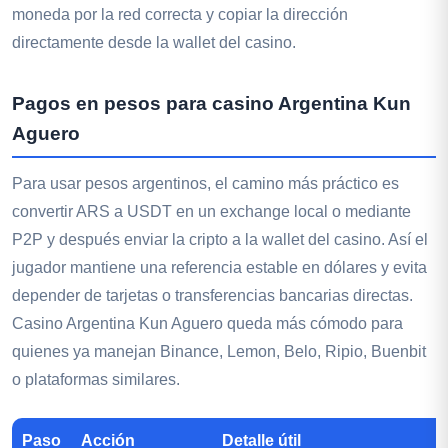
moneda por la red correcta y copiar la dirección
directamente desde la wallet del casino.
Pagos en pesos para casino Argentina Kun
Aguero
Para usar pesos argentinos, el camino más práctico es
convertir ARS a USDT en un exchange local o mediante
P2P y después enviar la cripto a la wallet del casino. Así el
jugador mantiene una referencia estable en dólares y evita
depender de tarjetas o transferencias bancarias directas.
Casino Argentina Kun Aguero queda más cómodo para
quienes ya manejan Binance, Lemon, Belo, Ripio, Buenbit
o plataformas similares.
Paso
Acción
Detalle útil