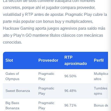
La sección de slots conviene trabajarla con nombres
concretos, porque ahí el jugador compara proveedor,
volatilidad y RTP antes de apostar. Pragmatic Play cubre la
parte más popular con bonus buy y multiplicadores,
Hacksaw Gaming aporta juegos agresivos para saldo más
alto y Play’n GO mantiene títulos clásicos con mecánicas
conocidas.
RTP
Slot
Proveedor
Perfil
aproximado
Gates of
Pragmatic
Multiplica
96.50%
Olympus
Play
altos
Pragmatic
Tumbles y 
Sweet Bonanza
96.48%
Play
spins
Big Bass
Pragmatic
96.71%
Bonus de 
Bonanza
Play